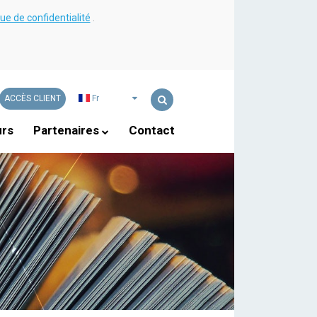
que de confidentialité
.
ACCÈS CLIENT
Fr
Rechercher
OK
urs
Partenaires
Contact