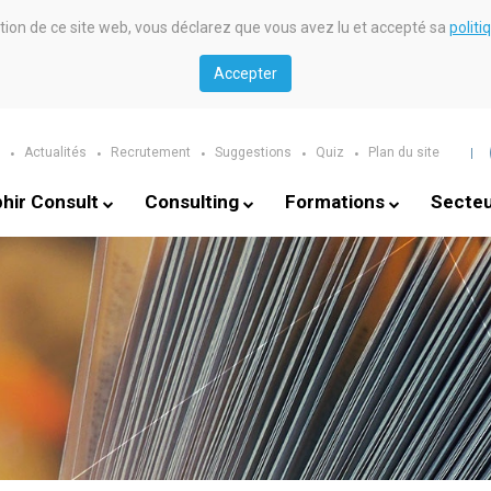
sation de ce site web, vous déclarez que vous avez lu et accepté sa
politi
Accepter
Actualités
Recrutement
Suggestions
Quiz
Plan du site
hir Consult
Consulting
Formations
Secte